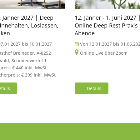
0. Jänner 2027 | Deep
12. Jänner - 1. Juni 2027 
 Innehalten, Loslassen,
Online Deep Rest Praxis
nken
Abende
07.01.2027
bis
10.01.2027
Von
12.01.2027
bis
01.06.20
sthof Breineder, A-8252
Online Live über Zoom
ald, Schmiedviertel 1
reis: € 440 inkl. MwSt
herpreis: € 399 inkl. MwSt
tails
Details