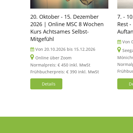
20. Oktober - 15. Dezember
7. - 1
2026 | Online MSC 8 Wochen
Rest -
Kurs Achtsames Selbst-
Aufta
Mitgefühl
Von
Von
20.10.2026
bis
15.12.2026
Seega
Mönichw
Online über Zoom
Normalp
Normalpreis: € 450 inkl. MwSt
Frühbuc
Frühbucherpreis: € 390 inkl. MwSt
Details
De