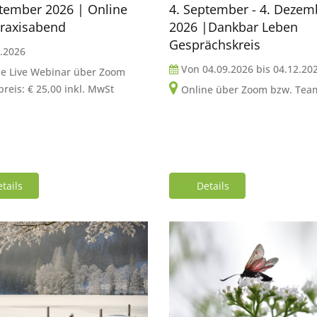
ptember 2026 | Online
4. September - 4. Dezem
raxisabend
2026 |Dankbar Leben
Gesprächskreis
.2026
Von
04.09.2026
bis
04.12.20
ne Live Webinar über Zoom
reis: € 25,00 inkl. MwSt
Online über Zoom bzw. Tea
tails
Details