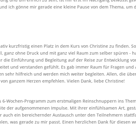
ar und ich gönne mir gerade eine kleine Pause von dem Thema, um d
ativ kurzfristig einen Platz in dem Kurs von Christine zu finden. S
bevoll, ganz ohne Druck und mit ganz viel Raum zum selber spüren 
ür die Einführung und Begleitung auf der Reise zur Entwicklung vo
leitet und verstanden gefühlt. Es gab immer Raum für Fragen und A
en sehr hilfreich und werden mich weiter begleiten. Allen, die üb
 von ganzem Herzen empfehlen. Vielen Dank, liebe Christine!
s 6-Wochen-Programm zum erstmaligen Reinschnuppern ins Thema
eite der aufgenommenen Impulse. Mit ihrer einfühlsamen Art, ges
 auch ein bereichernder Austausch unter den Teilnehmern stattfand
en, was gerade zu mir passt. Einen herzlichen Dank für diesen wu