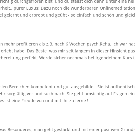
ichtig durchgefroren bist, und du stellst dich dann unter eine hei
Wahrheit...purer Luxus! Dazu noch die wunderbaren Onlinemeditatio
iel gelernt und erprobt und geübt - so einfach und schön und gleic
 mehr profitieren als z.B. nach 6 Wochen psych.Reha. Ich war nac
lebt habe. Das Beste, was mir seit langem in dieser Hinsicht passi
bereitung perfekt. Werde sicher nochmals bei irgendeinem Kurs 
 vielen Bereichen kompetent und gut ausgebildet. Sie ist authenti
r sorgfältig vor und such nach. Sie geht umsichtig auf Fragen ein
s ist eine Freude von und mit ihr zu lerne !
was Besonderes, man geht gestärkt und mit einer positiven Grunds