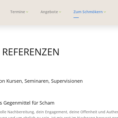
Termine
Angebote
Zum Schmökern
|
REFERENZEN
von Kursen, Seminaren, Supervisionen
als Gegenmittel für Scham
e tolle Nachbereitung, dein Engagement, deine Offenheit und Authen
hrung und um ehrlich zu sein, ist mir erst im Nachgang bewusst ge