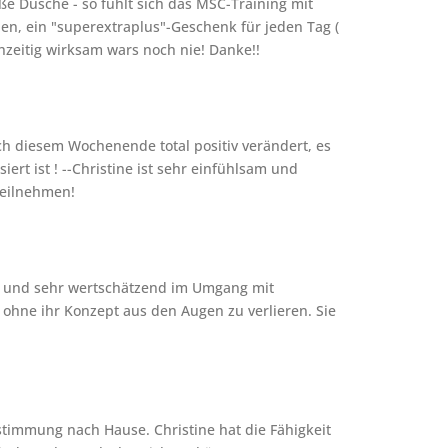
ße Dusche - so fühlt sich das MSC-Training mit
nen, ein "superextraplus"-Geschenk für jeden Tag (
hzeitig wirksam wars noch nie! Danke!!
h diesem Wochenende total positiv verändert, es
ert ist ! --Christine ist sehr einfühlsam und
teilnehmen!
sch und sehr wertschätzend im Umgang mit
 ohne ihr Konzept aus den Augen zu verlieren. Sie
timmung nach Hause. Christine hat die Fähigkeit