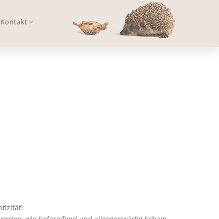
Kontakt
tizität!
worden, wie tiefgreifend und allgegenwärtig Scham