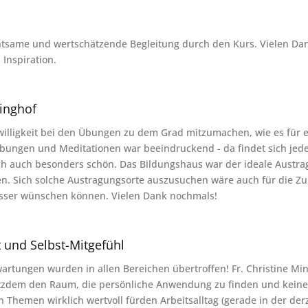
chtsame und wertschätzende Begleitung durch den Kurs. Vielen Dan
 Inspiration.
inghof
illigkeit bei den Übungen zu dem Grad mitzumachen, wie es für ei
bungen und Meditationen war beeindruckend - da findet sich jeder 
h auch besonders schön. Das Bildungshaus war der ideale Austragu
en. Sich solche Austragungsorte auszusuchen wäre auch für die Zuku
besser wünschen können. Vielen Dank nochmals!
 und Selbst-Mitgefühl
wartungen wurden in allen Bereichen übertroffen! Fr. Christine Min
otzdem den Raum, die persönliche Anwendung zu finden und keine 
en Themen wirklich wertvoll fürden Arbeitsalltag (gerade in der de