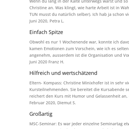
Wenn du lang in der Kälte unterwegs warst und so r
Christine an. Was klingt, wie harte Arbeit ist in 
TUN musst du natürlich selber). Ich hab ja schon v
Juni 2020, Petra L.
Einfach Spitze
Obwohl es nur 1 Wochenende war, konnte ich davon
kamen Emotionen zum Vorschein, wie ich es selten er
angenehm, ausserdem ist die Organisation und Vor
Juni 2020 Franz H.
Hilfreich und wertschätzend
Eltern- Kompass: Christine Minixhofer ist in sehr
Kursteilnehmenden. Sie bereitet die Kursabende seh
reichert den Kurs mit Humor und Gelassenheit an, e
Februar 2020, Diemut S.
Großartig
MSC-Seminar: Es war jeder einzelne Seminartag et